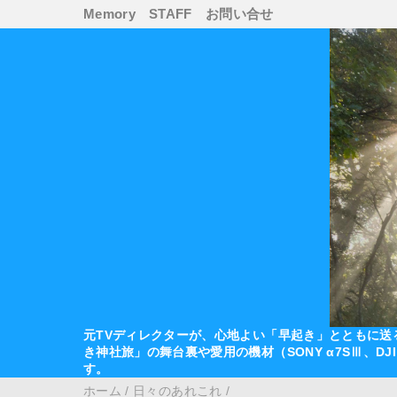
Memory
STAFF
お問い合せ
元TVディレクターが、心地よい「早起き」とともに送
き神社旅」の舞台裏や愛用の機材（SONY α7SⅢ、D
す。
ホーム
/
日々のあれこれ
/