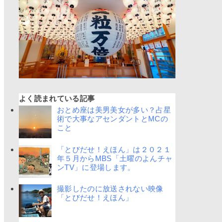
よく読まれている記事
おとめ座は美男美女が多い？占星
術で大事なアセンダントとMCの
こと
「とびだせ！えほん」は２０２１
年５月からMBS「土曜のよんチャ
ンTV」に登場します。
撮影したのに放送されない映像
「とびだせ！えほん」