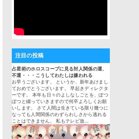
注目の投稿
占星術のホロスコープに見る対人関係の運、
不運・・・こうしてわたしは嫌われる
お早うございます。 というか、新年あけまし
ておめでとうございます。 早起きディレクタ
ーです。 本年も日々のよしなしごとを、ぽつ
ぽつと綴っていきますので何卒よろしくお願
いします。 さて人間は生きている限り幾つに
なっても人間関係のわずらわしさから逃れる
ことはできません。 私もテレビ放...