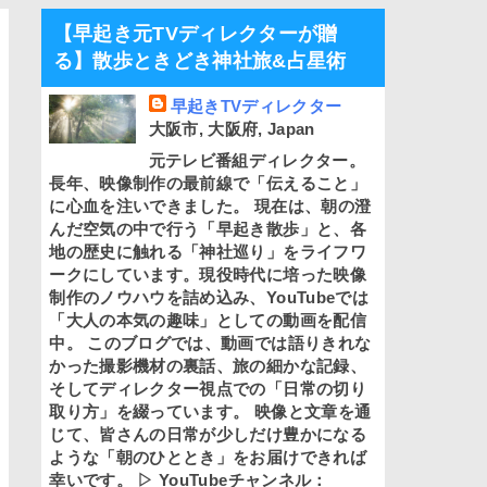
【早起き元TVディレクターが贈
る】散歩ときどき神社旅&占星術
早起きTVディレクター
大阪市, 大阪府, Japan
元テレビ番組ディレクター。
長年、映像制作の最前線で「伝えること」
に心血を注いできました。 現在は、朝の澄
んだ空気の中で行う「早起き散歩」と、各
地の歴史に触れる「神社巡り」をライフワ
ークにしています。現役時代に培った映像
制作のノウハウを詰め込み、YouTubeでは
「大人の本気の趣味」としての動画を配信
中。 このブログでは、動画では語りきれな
かった撮影機材の裏話、旅の細かな記録、
そしてディレクター視点での「日常の切り
取り方」を綴っています。 映像と文章を通
じて、皆さんの日常が少しだけ豊かになる
ような「朝のひととき」をお届けできれば
幸いです。 ▷ YouTubeチャンネル：