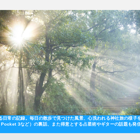
る日常の記録。毎日の散歩で見つけた風景、心洗われる神社旅の様子をプ
JI Pocket 3など）の裏話、また得意とする占星術やギターの話題