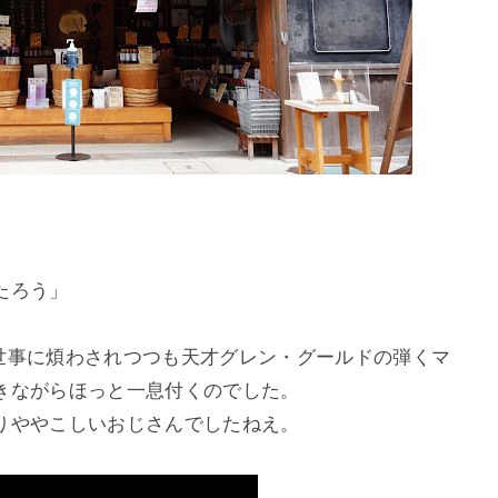
たろう」
世事に煩わされつつも天才
グレン・グールド
の弾くマ
きながらほっと一息付くのでした。
りややこしいおじさんでしたねえ。