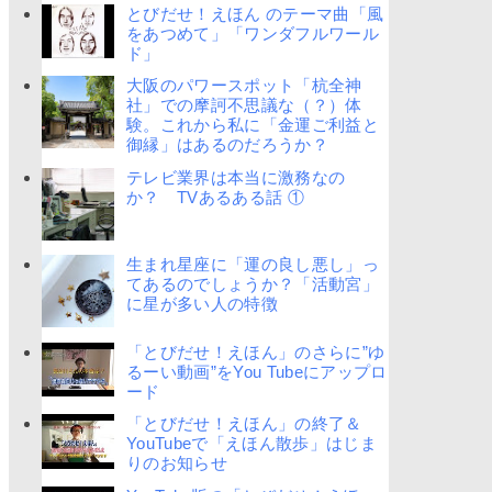
とびだせ！えほん のテーマ曲「風
をあつめて」「ワンダフルワール
ド」
大阪のパワースポット「杭全神
社」での摩訶不思議な（？）体
験。これから私に「金運ご利益と
御縁」はあるのだろうか？
テレビ業界は本当に激務なの
か？ TVあるある話 ①
生まれ星座に「運の良し悪し」っ
てあるのでしょうか？「活動宮」
に星が多い人の特徴
「とびだせ！えほん」のさらに”ゆ
るーい動画”をYou Tubeにアップロ
ード
「とびだせ！えほん」の終了＆
YouTubeで「えほん散歩」はじま
りのお知らせ