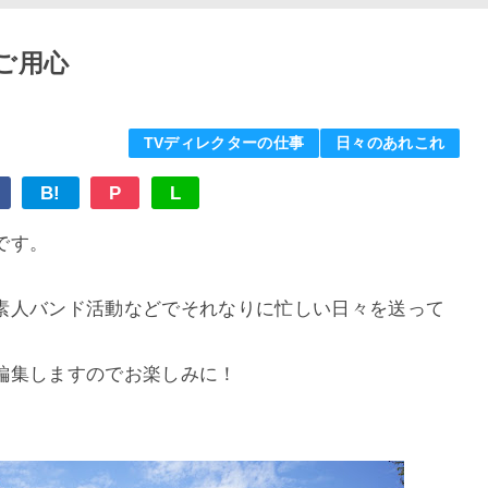
ご用心
TVディレクターの仕事
日々のあれこれ
B!
P
L
です。
素人バンド活動などでそれなりに忙しい日々を送って
編集しますのでお楽しみに！