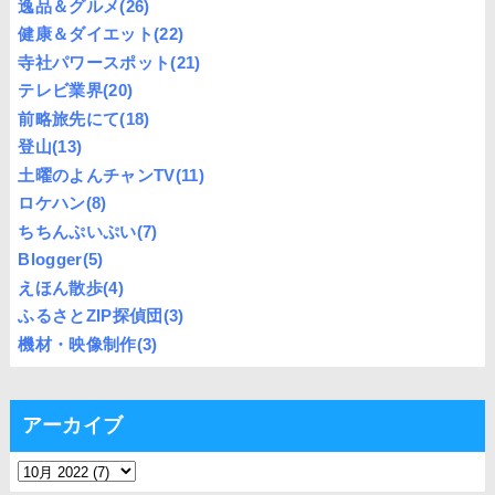
逸品＆グルメ
(26)
健康＆ダイエット
(22)
寺社パワースポット
(21)
テレビ業界
(20)
前略旅先にて
(18)
登山
(13)
土曜のよんチャンTV
(11)
ロケハン
(8)
ちちんぷいぷい
(7)
Blogger
(5)
えほん散歩
(4)
ふるさとZIP探偵団
(3)
機材・映像制作
(3)
アーカイブ