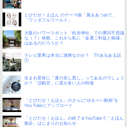
とびだせ！えほん のテーマ曲「風をあつめて」
「ワンダフルワールド」
大阪のパワースポット「杭全神社」での摩訶不思議
な（？）体験。これから私に「金運ご利益と御縁」
はあるのだろうか？
テレビ業界は本当に激務なのか？ TVあるある話
①
生まれ星座に「運の良し悪し」ってあるのでしょう
か？「活動宮」に星が多い人の特徴
「とびだせ！えほん」のさらに”ゆるーい動画”を
You Tubeにアップロード
「とびだせ！えほん」の終了＆YouTubeで「えほん
散歩」はじまりのお知らせ