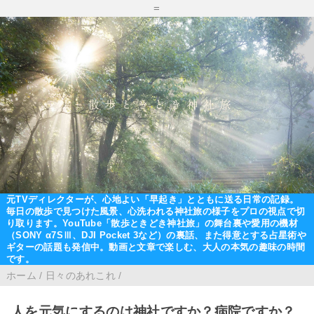
=
元TVディレクターが、心地よい「早起き」とともに送る日常の記録。
毎日の散歩で見つけた風景、心洗われる神社旅の様子をプロの視点で切
り取ります。YouTube「散歩ときどき神社旅」の舞台裏や愛用の機材
（SONY α7SⅢ、DJI Pocket 3など）の裏話、また得意とする占星術や
ギターの話題も発信中。動画と文章で楽しむ、大人の本気の趣味の時間
です。
ホーム
/
日々のあれこれ
/
人を元気にするのは神社ですか？病院ですか？