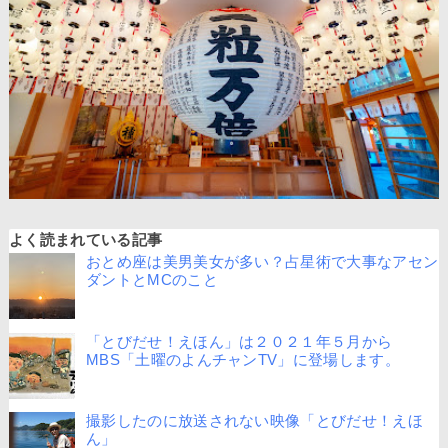
よく読まれている記事
おとめ座は美男美女が多い？占星術で大事なアセン
ダントとMCのこと
「とびだせ！えほん」は２０２１年５月から
MBS「土曜のよんチャンTV」に登場します。
撮影したのに放送されない映像「とびだせ！えほ
ん」