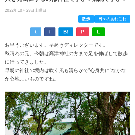
2022年10月29日土曜日
散歩
日々のあれこれ
t
f
B!
P
L
お早うございます。早起きディレクターです。
秋晴れの元、今朝は高津神社の方まで足を伸ばして散歩
に行ってきました。
早朝の神社の境内は吹く風も清らかで”心身共に”なかな
か心地よいものですね。