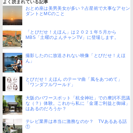
よく読まれている記事
おとめ座は美男美女が多い？占星術で大事なアセン
ダントとMCのこと
「とびだせ！えほん」は２０２１年５月から
MBS「土曜のよんチャンTV」に登場します。
撮影したのに放送されない映像「とびだせ！えほ
ん」
とびだせ！えほん のテーマ曲「風をあつめて」
「ワンダフルワールド」
大阪のパワースポット「杭全神社」での摩訶不思議
な（？）体験。これから私に「金運ご利益と御縁」
はあるのだろうか？
テレビ業界は本当に激務なのか？ TVあるある話
①