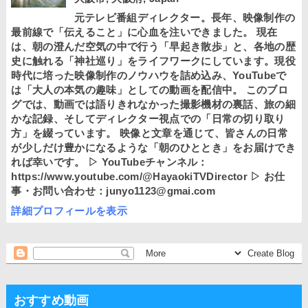
元テレビ番組ディレクター。長年、映像制作の
最前線で「伝えること」に心血を注いできました。 現在
は、朝の澄んだ空気の中で行う「早起き散歩」と、各地の歴
史に触れる「神社巡り」をライフワークにしています。現役
時代に培った映像制作のノウハウを詰め込み、YouTubeで
は「大人の本気の趣味」としての動画を配信中。 このブロ
グでは、動画では語りきれなかった撮影機材の裏話、旅の細
かな記録、そしてディレクター視点での「日常の切り取り
方」を綴っています。 映像と文章を通じて、皆さんの日常
が少しだけ豊かになるような「朝のひととき」をお届けでき
れば幸いです。 ▷ YouTubeチャンネル：
https://www.youtube.com/@HayaokiTVDirector ▷ お仕
事・お問い合わせ：junyo1123@gmai.com
詳細プロフィールを表示
おすすめ動画