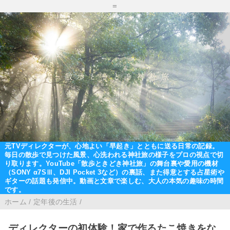
=
元TVディレクターが、心地よい「早起き」とともに送る日常の記録。
毎日の散歩で見つけた風景、心洗われる神社旅の様子をプロの視点で切
り取ります。YouTube「散歩ときどき神社旅」の舞台裏や愛用の機材
（SONY α7SⅢ、DJI Pocket 3など）の裏話、また得意とする占星術や
ギターの話題も発信中。動画と文章で楽しむ、大人の本気の趣味の時間
です。
ホーム
/
定年後の生活
/
ディレクターの初体験！家で作るたこ焼きをな