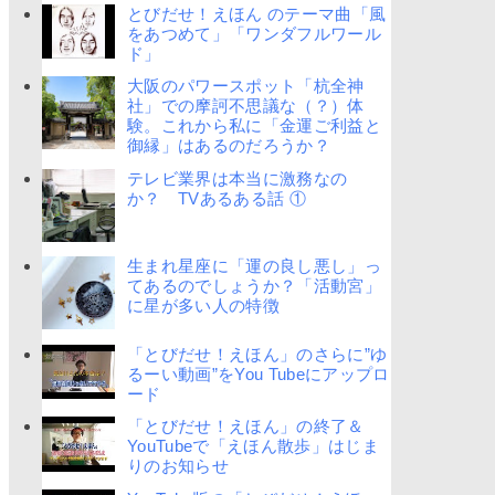
とびだせ！えほん のテーマ曲「風
をあつめて」「ワンダフルワール
ド」
大阪のパワースポット「杭全神
社」での摩訶不思議な（？）体
験。これから私に「金運ご利益と
御縁」はあるのだろうか？
テレビ業界は本当に激務なの
か？ TVあるある話 ①
生まれ星座に「運の良し悪し」っ
てあるのでしょうか？「活動宮」
に星が多い人の特徴
「とびだせ！えほん」のさらに”ゆ
るーい動画”をYou Tubeにアップロ
ード
「とびだせ！えほん」の終了＆
YouTubeで「えほん散歩」はじま
りのお知らせ