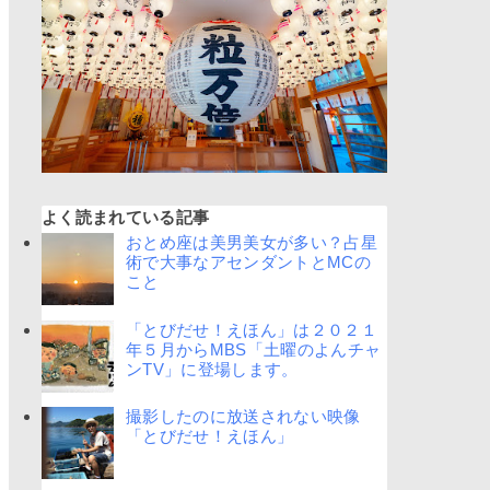
よく読まれている記事
おとめ座は美男美女が多い？占星
術で大事なアセンダントとMCの
こと
「とびだせ！えほん」は２０２１
年５月からMBS「土曜のよんチャ
ンTV」に登場します。
撮影したのに放送されない映像
「とびだせ！えほん」