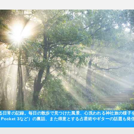
る日常の記録。毎日の散歩で見つけた風景、心洗われる神社旅の様子をプ
JI Pocket 3など）の裏話、また得意とする占星術やギターの話題