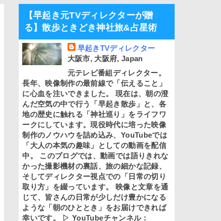
【早起き元TVディレクターが贈
る】散歩ときどき神社旅&占星術
早起きTVディレクター
大阪市, 大阪府, Japan
元テレビ番組ディレクター。
長年、映像制作の最前線で「伝えること」
に心血を注いできました。 現在は、朝の澄
んだ空気の中で行う「早起き散歩」と、各
地の歴史に触れる「神社巡り」をライフワ
ークにしています。現役時代に培った映像
制作のノウハウを詰め込み、YouTubeでは
「大人の本気の趣味」としての動画を配信
中。 このブログでは、動画では語りきれな
かった撮影機材の裏話、旅の細かな記録、
そしてディレクター視点での「日常の切り
取り方」を綴っています。 映像と文章を通
じて、皆さんの日常が少しだけ豊かになる
ような「朝のひととき」をお届けできれば
幸いです。 ▷ YouTubeチャンネル：