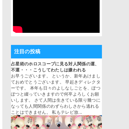
注目の投稿
占星術のホロスコープに見る対人関係の運、
不運・・・こうしてわたしは嫌われる
お早うございます。 というか、新年あけまし
ておめでとうございます。 早起きディレクタ
ーです。 本年も日々のよしなしごとを、ぽつ
ぽつと綴っていきますので何卒よろしくお願
いします。 さて人間は生きている限り幾つに
なっても人間関係のわずらわしさから逃れる
ことはできません。 私もテレビ放...