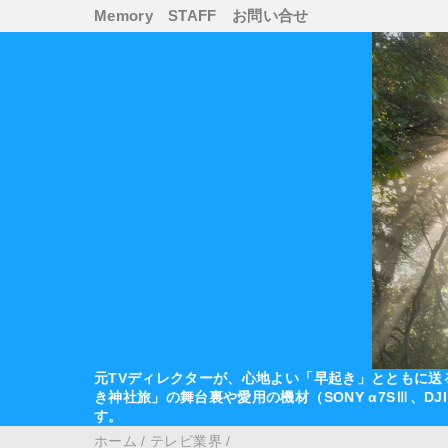
Memory
STAFF
お問い合せ
元TVディレクターが、心地よい「早起き」とともに送
き神社旅」の舞台裏や愛用の機材（SONY α7SⅢ、D
す。
ホーム
/
テレビ業界
/