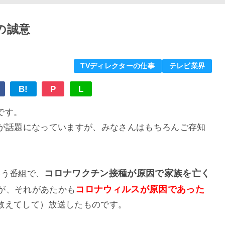
の誠意
TVディレクターの仕事
テレビ業界
B!
P
L
です。
が話題になっていますが、みなさんはもちろんご存知
コロナワクチン接種が原因で家族を亡く
いう番組で、
コロナウィルスが原因であった
が、それがあたかも
敢えてして
）
放送したものです。