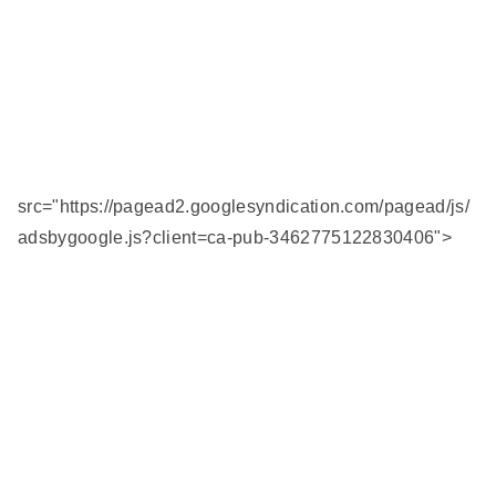
src="https://pagead2.googlesyndication.com/pagead/js/
adsbygoogle.js?client=ca-pub-3462775122830406">