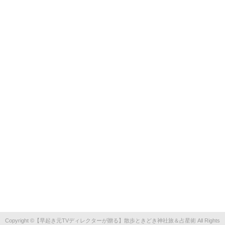
【早起き元TVディレクターが贈る】散歩ときどき神社旅＆占星術