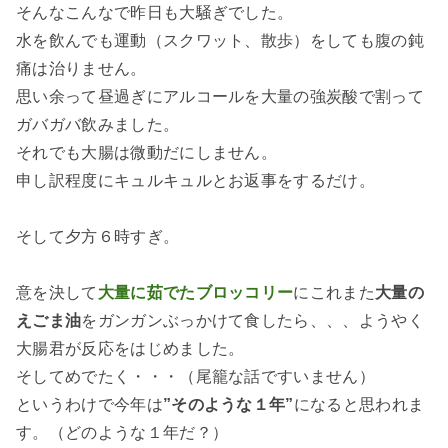
そんなこんなで昨日も大騒ぎでした。
水を飲んでも運動（スクワット、散歩）をしても腹の鈍
痛は治りません。
思い余って昼過ぎにアルコールを大量の強炭酸で割って
ガバガバ飲みました。
それでも大腸は微動だにしません。
申し訳程度にキュルキュルとお返事をするだけ。
そして夕方６時すぎ。
意を決して
大量に茹でたブロッコリー
にこれまた
大量の
えごま油
をガンガンぶっかけて食したら、、、ようやく
大腸君が反応をはじめました。
そしてめでたく・・・（尾籠な話ですいません）
というわけで今年は
”そのような１年”
になると思われま
す。（どのような１年だ？）