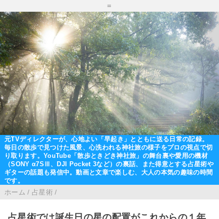
=
元TVディレクターが、心地よい「早起き」とともに送る日常の記録。
毎日の散歩で見つけた風景、心洗われる神社旅の様子をプロの視点で切
り取ります。YouTube「散歩ときどき神社旅」の舞台裏や愛用の機材
（SONY α7SⅢ、DJI Pocket 3など）の裏話、また得意とする占星術や
ギターの話題も発信中。動画と文章で楽しむ、大人の本気の趣味の時間
です。
ホーム
/
占星術
/
占星術では誕生日の星の配置がこれからの１年