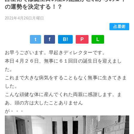
の運勢を決定する！？
2021年4月26日月曜日
占星術
t
f
B!
P
L
お早うございます。早起きディレクターです。
本日４月２６日、無事に６１回目の誕生日を迎えまし
た。
これまで大きな病気をすることもなく無事に生きてきま
した。
こんな頑健な体に産んでくれた両親に感謝します。
ま
あ、頭の方は大したことありません
が・・・