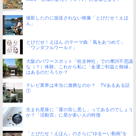
撮影したのに放送されない映像「とびだせ！えほ
ん」
とびだせ！えほん のテーマ曲「風をあつめて」
「ワンダフルワールド」
大阪のパワースポット「杭全神社」での摩訶不思議
な（？）体験。これから私に「金運ご利益と御縁」
はあるのだろうか？
テレビ業界は本当に激務なのか？ TVあるある話
①
生まれ星座に「運の良し悪し」ってあるのでしょう
か？「活動宮」に星が多い人の特徴
「とびだせ！えほん」のさらに”ゆるーい動画”を