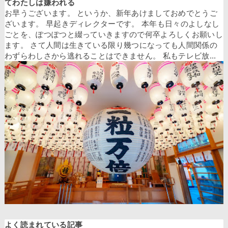
てわたしは嫌われる
お早うございます。 というか、新年あけましておめでとうご
ざいます。 早起きディレクターです。 本年も日々のよしなし
ごとを、ぽつぽつと綴っていきますので何卒よろしくお願いし
ます。 さて人間は生きている限り幾つになっても人間関係の
わずらわしさから逃れることはできません。 私もテレビ放...
よく読まれている記事