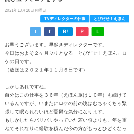
2021年10月18日月曜日
TVディレクターの仕事
とびだせ！えほん
t
f
B!
P
L
お早うございます。早起きディレクターです。
今日はおよそ２ヶ月ぶりとなる「とびだせ！えほん」ロ
ケの日です。
（放送は２０２１年１１月６日です）
しかしあれですね。
自分はこの仕事を３６年（えほん旅は１０年）も続けて
いるんですが、いまだにロケの前の晩はむちゃくちゃ緊
張して眠られないほど憂鬱な気分になります。
もしかしたらバリバリやっていた若い頃よりも、年を重
ねてそれなりに経験を積んだ今の方がもっとひどくなっ