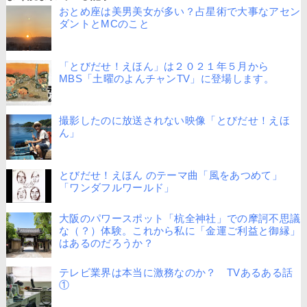
おとめ座は美男美女が多い？占星術で大事なアセン
ダントとMCのこと
「とびだせ！えほん」は２０２１年５月から
MBS「土曜のよんチャンTV」に登場します。
撮影したのに放送されない映像「とびだせ！えほ
ん」
とびだせ！えほん のテーマ曲「風をあつめて」
「ワンダフルワールド」
大阪のパワースポット「杭全神社」での摩訶不思議
な（？）体験。これから私に「金運ご利益と御縁」
はあるのだろうか？
テレビ業界は本当に激務なのか？ TVあるある話
①