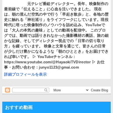
元テレビ番組ディレクター。長年、映像制作の
最前線で「伝えること」に心血を注いできました。 現在
は、朝の澄んだ空気の中で行う「早起き散歩」と、各地の歴
史に触れる「神社巡り」をライフワークにしています。現役
時代に培った映像制作のノウハウを詰め込み、YouTubeで
は「大人の本気の趣味」としての動画を配信中。 このブロ
グでは、動画では語りきれなかった撮影機材の裏話、旅の細
かな記録、そしてディレクター視点での「日常の切り取り
方」を綴っています。 映像と文章を通じて、皆さんの日常
が少しだけ豊かになるような「朝のひととき」をお届けでき
れば幸いです。 ▷ YouTubeチャンネル：
https://www.youtube.com/@HayaokiTVDirector ▷ お仕
事・お問い合わせ：junyo1123@gmai.com
詳細プロフィールを表示
おすすめ動画