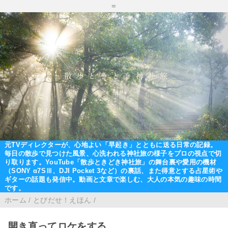
=
元TVディレクターが、心地よい「早起き」とともに送る日常の記録。
毎日の散歩で見つけた風景、心洗われる神社旅の様子をプロの視点で切
り取ります。YouTube「散歩ときどき神社旅」の舞台裏や愛用の機材
（SONY α7SⅢ、DJI Pocket 3など）の裏話、また得意とする占星術や
ギターの話題も発信中。動画と文章で楽しむ、大人の本気の趣味の時間
です。
ホーム
/
とびだせ！えほん
/
開き直ってロケをする